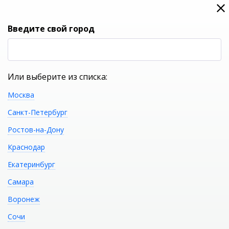
0
0
Вход
Введите свой город
(RUB
Р
Или выберите из списка:
Москва
УКАЖИТЕ ГОРОД
Санкт-Петербург
Ростов-на-Дону
Краснодар
Екатеринбург
КАТАЛОГ ТОВАРОВ
Самара
Воронеж
CERSANIT Комплект CITY
Распечатать
Сочи
CO DPL EO SLIM + VECTOR + PILOT