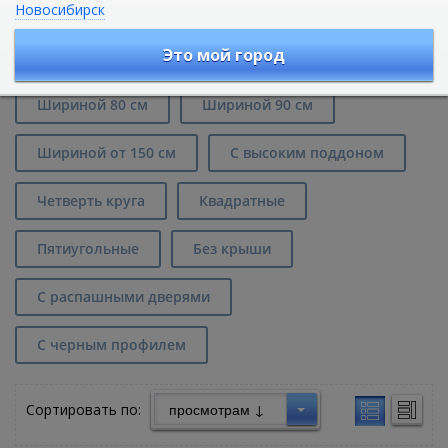
Новосибирск
Душевые кабины с низким
поддоном в Ростове-на-Дону
Это мой город
Шириной 80 см
Шириной 90 см
Шириной от 150 см
С высоким поддоном
Четверть круга
Квадратные
Пятиугольные
Без крыши
С распашными дверями
С черным профилем
Сортировать по: