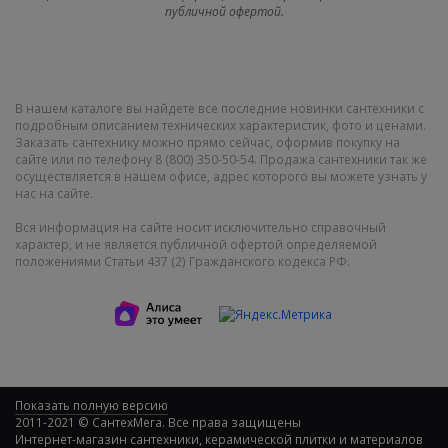
публичной офертой.
В нашем каталоге вы найдете все последние новинки сантехники с
подробным описанием технических характеристик, фото и ценами.
Заказать сантехнику можно прямо сейчас, оформив покупку на
сайте или по телефону 8 (800) 350-50-54. Продажа сантехники так же
осуществляется в нашем офисе, адрес которого вы можете узнать у
нас на сайте.
Вся информация на сайте носит исключительно справочный
характер, и не является публичной офертой определяемой
положениями Статьи 437 (2) Гражданского кодекса РФ.
Показать полную версию
2011-2021 © СантехМега. Все права защищены
Интернет-магазин сантехники, керамической плитки и материалов