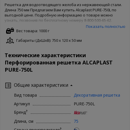
Решетка для водоотводящего желоба из нержавеющей стали.
Длина 750 мм Предлагаем Вам купить Alcaplast PURE-750L по
выгодной цене. Подробную информацию о товаре можно
узнать, позвонив по бесплатному номеру 8-800-500-65-62.
Товары производителя известны во всем мире, поэтому
Показать полностью
Alcaplast беспокоятся о качестве товара и защищают его своей
Вес товара: 1000 г
гарантией. Чтобы купить Alcaplast PURE-750L в нашем интернет
Габариты (ДxШxВ): 750 x 120 x 50 мм
магазине, Вам достаточно оформить заказ онлайн на сайте.
Доступны как полная форма оформления, так и заказ в 1 клик.
Ваша сантехника - наши хлопоты!
Технические характеристики
Перфорированная решетка ALCAPLAST
PURE-750L
Общие характеристики
Вид товара
Декоративная решетка
Артикул
PURE-750L
?
Бренд
Длина, см
75
?
Страна производителя