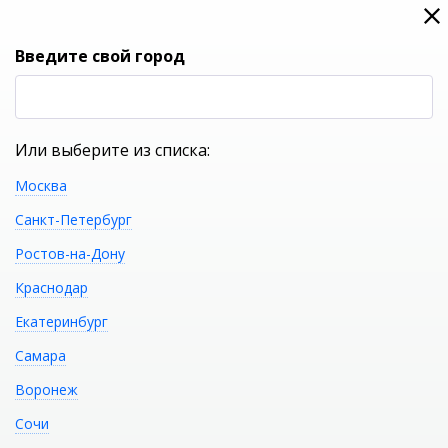
0
0
Вход
Введите свой город
(RUB
Р
Или выберите из списка:
Москва
УКАЖИТЕ ГОРОД
Санкт-Петербург
Ростов-на-Дону
Краснодар
Екатеринбург
КАТАЛОГ ТОВАРОВ
Самара
Воронеж
Перфорированная
Распечатать
Сочи
решетка ALCAPLAST PURE-750L