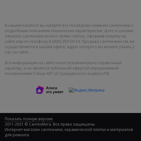
В нашем каталоге вы найдете все последние новинки сантехники с
подробным описанием технических характеристик, фото и ценами.
Заказать сантехнику можно прямо сейчас, оформив покупку на
сайте или по телефону 8 (800) 350-50-54. Продажа сантехники так же
осуществляется в нашем офисе, адрес которого вы можете узнать у
нас на сайте.
Вся информация на сайте носит исключительно справочный
характер, и не является публичной офертой определяемой
положениями Статьи 437 (2) Гражданского кодекса РФ.
Показать полную версию
2011-2021 © СантехМега. Все права защищены
Интернет-магазин сантехники, керамической плитки и материалов
для ремонта