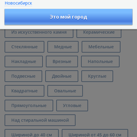
Новосибирск
Раковины европейского
производства в Ростове-на-Дону
Это мой город
Из искусственного камня
Керамические
Стеклянные
Медные
Мебельные
Накладные
Врезные
Напольные
Подвесные
Двойные
Круглые
Квадратные
Овальные
Прямоугольные
Угловые
Над стиральной машиной
Шириной до 40 см
Шириной от 45 до 60 см