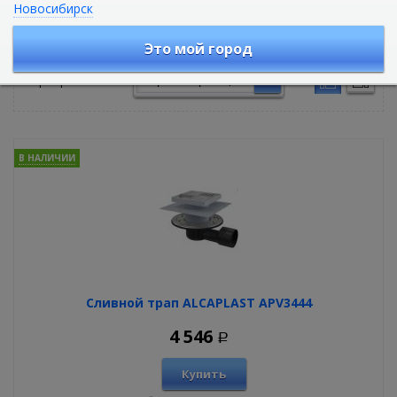
Новосибирск
Сливные трапы
Это мой город
Сортировать по:
В НАЛИЧИИ
Сливной трап ALCAPLAST APV3444
4 546
Р
Купить