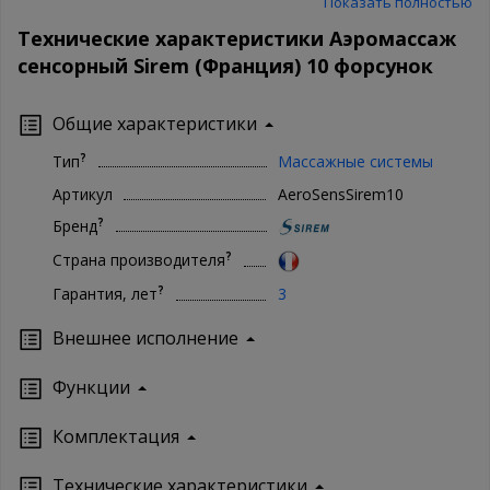
Показать полностью
беспокоятся о качестве товара и защищают его своей
Технические характеристики Аэромассаж
гарантией. Чтобы купить Sirem AeroSensSirem10 в нашем
интернет магазине, Вам достаточно оформить заказ онлайн на
сенсорный Sirem (Франция) 10 форсунок
сайте. Доступны как полная форма оформления, так и заказ в 1
клик. Ваша сантехника - наши хлопоты!
Общие характеристики
?
Тип
Массажные системы
Артикул
AeroSensSirem10
?
Бренд
?
Страна производителя
?
Гарантия, лет
3
Внешнее исполнение
Функции
Комплектация
Технические характеристики