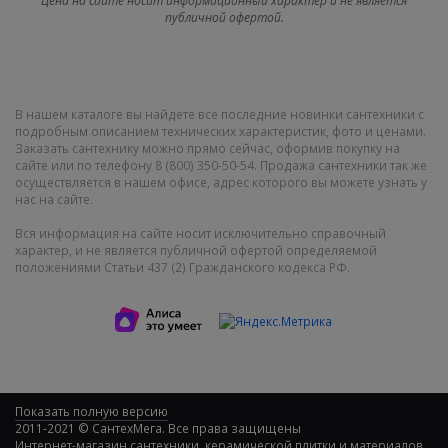
Цена на сайте носит информационный характер и не является
публичной офертой.
В нашем каталоге вы найдете все последние новинки сантехники с
подробным описанием технических характеристик, фото и ценами.
Заказать сантехнику можно прямо сейчас, оформив покупку на
сайте или по телефону 8 (800) 350-50-54. Продажа сантехники так же
осуществляется в нашем офисе, адрес которого вы можете узнать у
нас на сайте.
Вся информация на сайте носит исключительно справочный
характер, и не является публичной офертой определяемой
положениями Статьи 437 (2) Гражданского кодекса РФ.
Показать полную версию
2011-2021 © СантехМега. Все права защищены
Интернет-магазин сантехники, керамической плитки и материалов