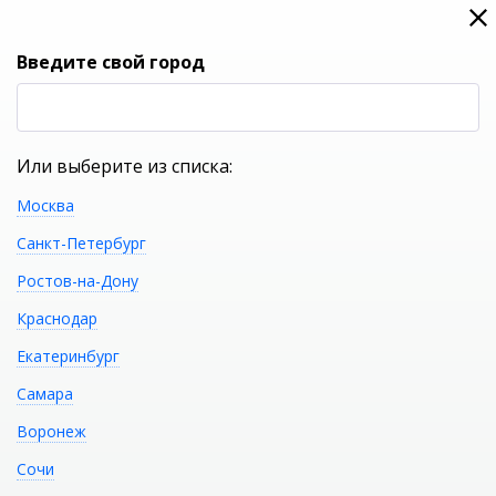
0
0
Вход
Введите свой город
(RUB
Р
Или выберите из списка:
Москва
УКАЖИТЕ ГОРОД
Санкт-Петербург
Ростов-на-Дону
Краснодар
Екатеринбург
КАТАЛОГ ТОВАРОВ
Самара
Воронеж
Аэромассаж сенсорный
Распечатать
Сочи
Sirem (Франция) 10 форсунок