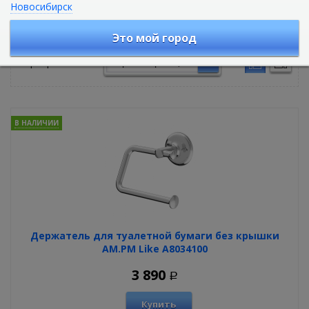
Новосибирск
Аксессуары для ванной комнаты
Это мой город
Сортировать по:
В НАЛИЧИИ
Держатель для туалетной бумаги без крышки
AM.PM Like A8034100
3 890
Р
Купить