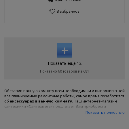
В избранное
+
Показать еще 12
Показано 60 товаров из 681
Обставив ванную комнату всем необходимым и выполнив в ней
все планируемые ремонтные работы, самое время позаботится
об
аксессуарах в ванную комнату
. Наш интернет-магазин
сантехники «Сантехмега» предлагает Вам приобрести
множество полезных мелочей, которые существенно скрасят
Показать полностью
Ваше пребывание в ванной комнате. Среди ассортимента
представленного товара вы найдете такие полезные вещи как
полочки,
держатели туалетной бумаги
,