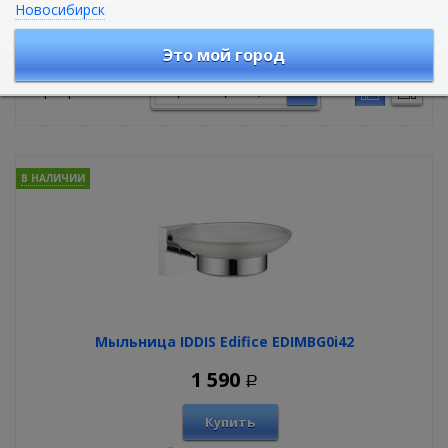
Новосибирск
Аксессуары для ванной комнаты
Это мой город
Сортировать по:
В НАЛИЧИИ
Мыльница IDDIS Edifice EDIMBG0i42
1 590
Р
Купить