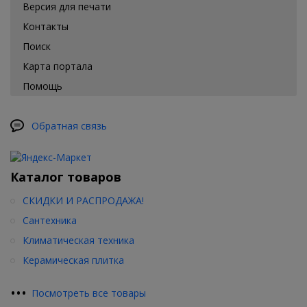
сантехнических принадлежностей предлагают Вам свои лучшие
Версия для печати
товары по сниженной цене. Аксессуары в ванную вы сможете
Контакты
приобрести всего в несколько кликов. А удобная поисковая
система сделает посещение нашего интернет-магазина для Вас
Поиск
самым настоящим удовольствием. Все аксессуары в ванную
Карта портала
имеют высокую степень надежности и выполнены с
надлежащим качеством лучшими мировыми брендами.
Помощь
Обратная связь
Каталог товаров
СКИДКИ И РАСПРОДАЖА!
Сантехника
Климатическая техника
Керамическая плитка
•
•
•
Посмотреть все товары