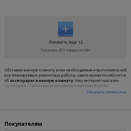
+
Показать еще 12
Показано 672 товара из 681
Обставив ванную комнату всем необходимым и выполнив в ней
все планируемые ремонтные работы, самое время позаботится
об
аксессуарах в ванную комнату
. Наш интернет-магазин
сантехники «Сантехмега» предлагает Вам приобрести
множество полезных мелочей, которые существенно скрасят
Показать полностью
Ваше пребывание в ванной комнате. Среди ассортимента
представленного товара вы найдете такие полезные вещи как
полочки,
держатели туалетной бумаги
,
полотенцедержатели
,
мыльницы
, дозаторы, крючки и
множество других интересных вещей. Также наш интернет-
магазин предоставляет скидку при оптовой закупке
Покупателям
аксессуаров в ванную. Ведущие производители