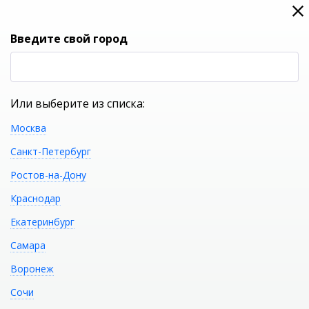
0
0
Вход
Введите свой город
(RUB
Р
Или выберите из списка:
Москва
УКАЖИТЕ ГОРОД
Санкт-Петербург
Ростов-на-Дону
Краснодар
Екатеринбург
КАТАЛОГ ТОВАРОВ
Самара
Воронеж
Azori 506553002 Плитка
Распечатать
Сочи
напольная Aurai 420х420 marfil