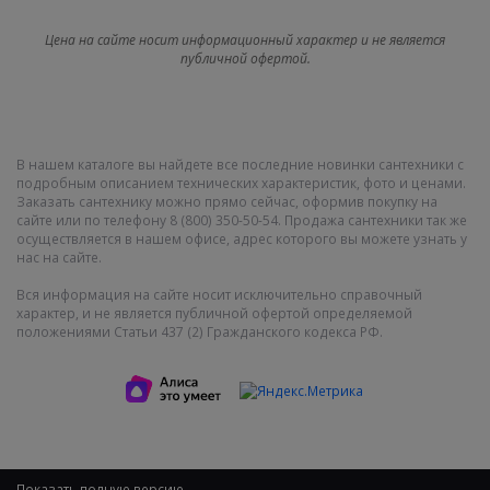
Цена на сайте носит информационный характер и не является
публичной офертой.
В нашем каталоге вы найдете все последние новинки сантехники с
подробным описанием технических характеристик, фото и ценами.
Заказать сантехнику можно прямо сейчас, оформив покупку на
сайте или по телефону 8 (800) 350-50-54. Продажа сантехники так же
осуществляется в нашем офисе, адрес которого вы можете узнать у
нас на сайте.
Вся информация на сайте носит исключительно справочный
характер, и не является публичной офертой определяемой
положениями Статьи 437 (2) Гражданского кодекса РФ.
Показать полную версию