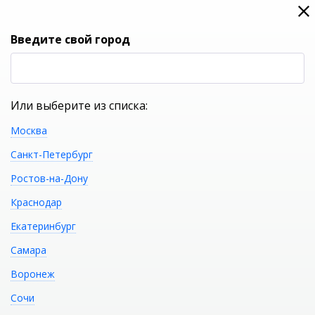
0
0
Вход
Введите свой город
(RUB
Р
Или выберите из списка:
Москва
УКАЖИТЕ ГОРОД
Санкт-Петербург
Ростов-на-Дону
Краснодар
Екатеринбург
КАТАЛОГ ТОВАРОВ
Самара
Воронеж
CERSANIT Пенал LARA 30
Распечатать
Сочи
белый SL-LAR/Wh