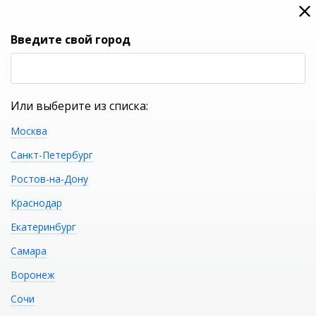
0
0
Вход
Введите свой город
(RUB
Р
Или выберите из списка:
Москва
УКАЖИТЕ ГОРОД
Санкт-Петербург
Ростов-на-Дону
Краснодар
Екатеринбург
КАТАЛОГ ТОВАРОВ
Самара
Воронеж
CERSANIT Шкафчик
Распечатать
Сочи
MODUO 40 SW-MOD40/Wh