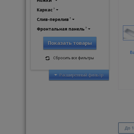
Ножки
Каркас
?
Слив-перелив
?
Фронтальная панель
?
Показать товары
В
Сбросить все фильтры
Расширенный фильтр
До 1