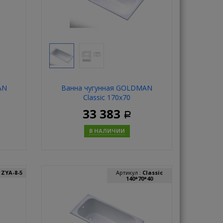
AN
Ванна чугунная GOLDMAN
Classic 170х70
33 383
Р
В НАЛИЧИИ
ь
Купить
:
ZYA-8-5
Артикул :
Classic
140*70*40