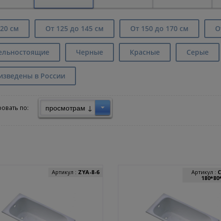
20 см
От 125 до 145 см
От 150 до 170 см
О
ельностоящие
Черные
Красные
Серые
изведены в России
просмотрам ↓
овать по:
Артикул :
ZYA-8-6
Артикул :
C
180*80