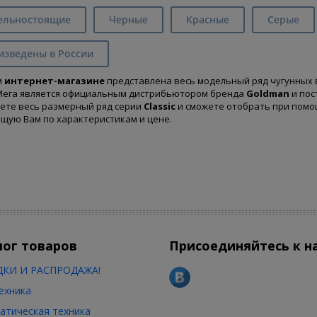
ельностоящие
Черные
Красные
Серые
изведены в России
м
интернет-магазине
представлена весь модельный ряд чугунных в
ега является официальным дистрибьютором бренда
Goldman
и пос
ете весь размерный ряд серии
Classic
и сможете отобрать при помо
щую Вам по характеристикам и цене.
лог товаров
Присоединяйтесь к н
КИ И РАСПРОДАЖА!
ехника
атическая техника