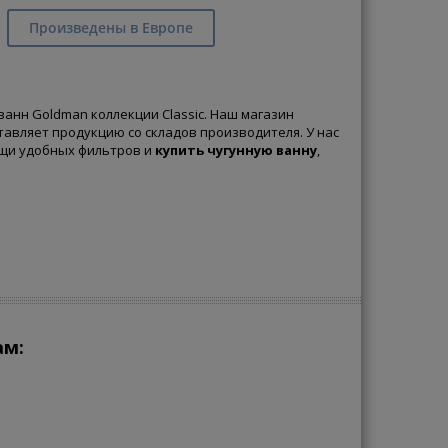
Произведены в Европе
анн Goldman коллекции Classic. Наш магазин
тавляет продукцию со складов производителя. У нас
щи удобных фильтров и
купить чугунную ванну
,
ам: