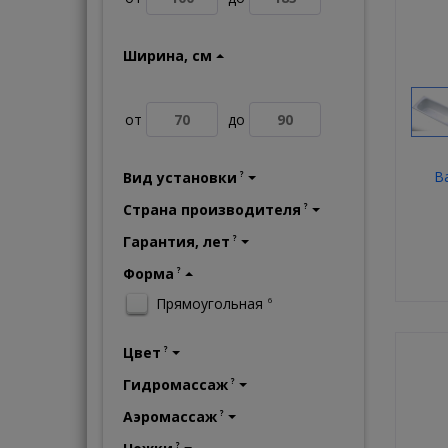
Ширина, см
от
до
В
Вид установки
?
Страна производителя
?
Гарантия, лет
?
Форма
?
Прямоугольная
6
Цвет
?
Гидромассаж
?
Аэромассаж
?
?