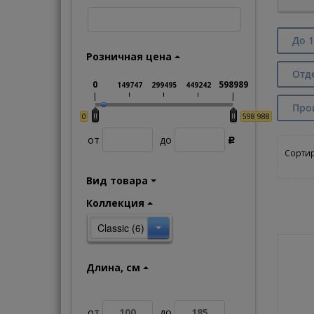
До 1
Розничная цена
Отд
0
598989
149747
299495
449242
Про
0
598 988
от
до
Р
Сортир
Вид товара
Коллекция
Classic (6)
Длина, см
от
до