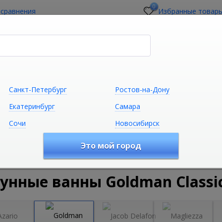
0
 сравнения
Избранные товар
стройщикам
О магазине
Контакты
Санкт-Петербург
Ростов-на-Дону
Екатеринбург
Самара
Сочи
Новосибирск
Сантехника
Климатическая техни
Это мой город
удование
Ванны
Чугунные ванны
Чугунные ванны Go
унные ванны Goldman Classic