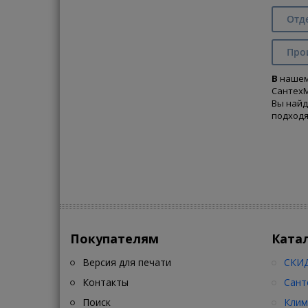
Отд
Про
В
наше
СантехМ
Вы найд
подходя
Покупателям
Ката
Версия для печати
СКИД
Контакты
Сант
Поиск
Клим