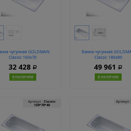
анна чугунная GOLDMAN
Ванна чугунная GOLDM
Classic 160х70
Classic 180х80
32 428
49 961
Р
Р
В НАЛИЧИИ
В НАЛИЧИИ
Купить
Купит
Артикул :
Classic
Артикул 
130*70*40