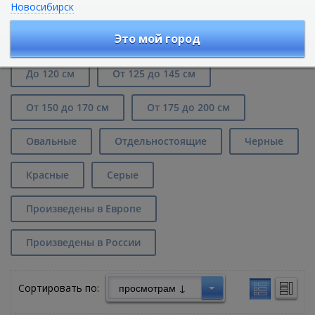
Новосибирск
Чугунные ванны Magliezza в Ростове-
на-Дону
Это мой город
До 120 см
От 125 до 145 см
От 150 до 170 см
От 175 до 200 см
Овальные
Отдельностоящие
Черные
Красные
Серые
Произведены в Европе
Произведены в России
Сортировать по: