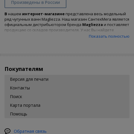
Произведены в России
В
нашем
интернет-магазине
представлена весь модельный
ряд чугунных ванн Magliezza. Наш магазин СантехМега является
официальным дистрибьютором бренда
Magliezza
и поставляет
продукцию со складов производителя. У нас Вы найдете
множество размеров и форм ванн этого производителя и
Показать полностью
сможете отобрать при помощи удобных фильтров и
купить
чугунную ванну
, подходящую Вам по характеристикам и цене.
Покупателям
Версия для печати
Контакты
Поиск
Карта портала
Помощь
Обратная связь