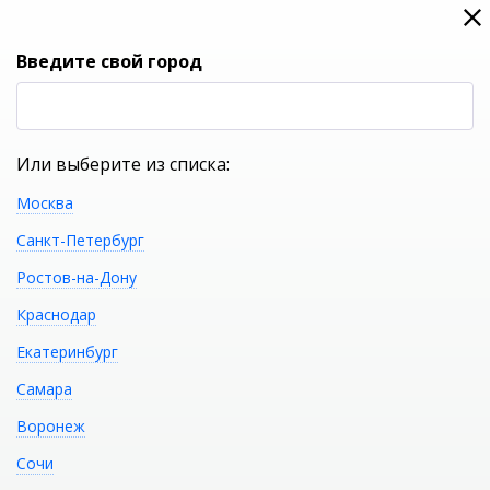
0
0
Вход
Введите свой город
(RUB
Р
Или выберите из списка:
Москва
УКАЖИТЕ ГОРОД
Санкт-Петербург
Ростов-на-Дону
Краснодар
Екатеринбург
КАТАЛОГ ТОВАРОВ
Самара
Воронеж
Декоративная
Распечатать
Сочи
накладка для душевого канала