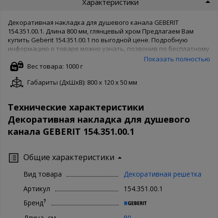
Характеристики
Декоративная накладка для душевого канала GEBERIT
154.351.00.1. Длина 800 мм, глянцевый хром Предлагаем Вам
купить Geberit 154.351.00.1 по выгодной цене. Подробную
информацию о товаре можно узнать, позвонив по бесплатному
номеру 8-800-500-65-62. Товары производителя известны во
Показать полностью
всем мире, поэтому Geberit беспокоятся о качестве товара и
Вес товара: 1000 г
защищают его своей гарантией. Чтобы купить Geberit
Габариты (ДxШxВ): 800 x 120 x 50 мм
154.351.00.1 в нашем интернет магазине, Вам достаточно
оформить заказ онлайн на сайте. Доступны как полная форма
оформления, так и заказ в 1 клик. Ваша сантехника - наши
Технические характеристики
хлопоты!
Декоративная накладка для душевого
канала GEBERIT 154.351.00.1
Общие характеристики
Вид товара
Декоративная решетка
Артикул
154.351.00.1
?
Бренд
Длина, см
80