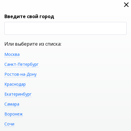
0
0
Вход
Введите свой город
(RUB
Р
Или выберите из списка:
Москва
УКАЖИТЕ ГОРОД
Санкт-Петербург
Ростов-на-Дону
Краснодар
Екатеринбург
КАТАЛОГ ТОВАРОВ
Самара
Воронеж
Держатель для
Распечатать
Сочи
туалетной бумаги с крышкой