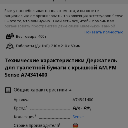
Если у вас небольшая ванная комната, и вы хотите
рационально ее организовать, то коллекция аксессуаров Sense
L – это то, что вам нужно. В ней есть все, чтобы помочь вам
организовать пространство даже самой маленькой ванной
комнаты: вместительные диспенсеры, двойные стаканчики,
Показать полностью
набор крючков. Коллекцию аксессуаров отличает
Вес товара: 400 г
минималистичный дизайн и проработанные до мелочей
Габариты (ДxШxВ): 210 x 210 x 60 мм
детали. Аксессуары произведены из сплава металлов
высочайшего качества, с многослойным, стойким к истиранию
хромовым покрытием, и закаленного матового стекла.
Технические характеристики Держатель
для туалетной бумаги с крышкой AM.PM
Sense A74341400
Общие характеристики
Артикул
A74341400
?
Бренд
?
Коллекция
Sense
?
Страна производителя