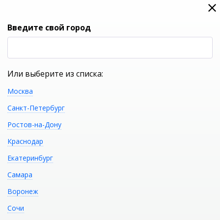
0
0
Вход
Введите свой город
(RUB
Р
Или выберите из списка:
Москва
УКАЖИТЕ ГОРОД
Санкт-Петербург
Ростов-на-Дону
Краснодар
Екатеринбург
КАТАЛОГ ТОВАРОВ
Самара
Воронеж
Дизайн-решетка под
Распечатать
Сочи
плитку VIEGA ER4 589561