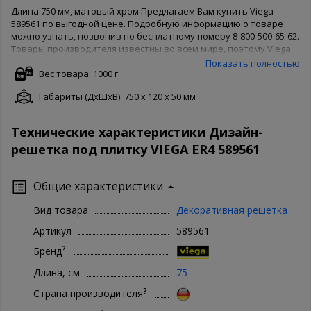
Длина 750 мм, матовый хром Предлагаем Вам купить Viega
589561 по выгодной цене. Подробную информацию о товаре
можно узнать, позвонив по бесплатному номеру 8-800-500-65-62.
Товары производителя известны во всем мире, поэтому Viega
беспокоятся о качестве товара и защищают его своей
Показать полностью
гарантией. Чтобы купить Viega 589561 в нашем интернет
Вес товара: 1000 г
магазине, Вам достаточно оформить заказ онлайн на сайте.
Габариты (ДxШxВ): 750 x 120 x 50 мм
Доступны как полная форма оформления, так и заказ в 1 клик.
Ваша сантехника - наши хлопоты!
Технические характеристики Дизайн-
решетка под плитку VIEGA ER4 589561
Общие характеристики
Вид товара
Декоративная решетка
Артикул
589561
?
Бренд
Длина, см
75
?
Страна производителя