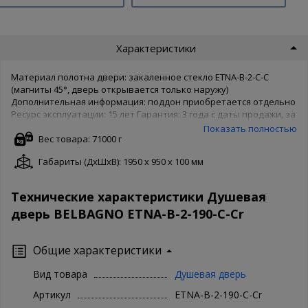
Характеристики
Материал полотна двери: закаленное стекло ETNA-B-2-C-C
(магниты 45°, дверь открывается только наружу)
Дополнительная информация: поддон приобретается отдельно
Ресурс эксплуатации: 15 лет Гарантия: 3 года с даты продажи, за
исключением резинотехнических изделий - на
Показать полностью
резинотехнические изделия (силиконовые уплотнители,
Вес товара: 71000 г
магнитные уплотнители) 1 год с даты продажи
Габариты (ДxШxВ): 1950 x 950 x 100 мм
Технические характеристики Душевая
дверь BELBAGNO ETNA-B-2-190-C-Cr
Общие характеристики
Вид товара
Душевая дверь
Артикул
ETNA-B-2-190-C-Cr