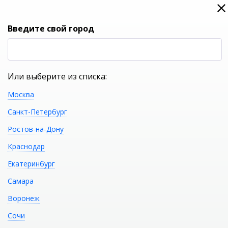
0
0
Вход
Введите свой город
(RUB
Р
Или выберите из списка:
Москва
УКАЖИТЕ ГОРОД
Санкт-Петербург
Ростов-на-Дону
Краснодар
Екатеринбург
КАТАЛОГ ТОВАРОВ
Самара
Воронеж
Душевая дверь
Распечатать
Сочи
BELBAGNO ETNA-B-2-190-C-Cr