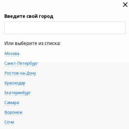
0
0
Вход
Введите свой город
(RUB
Р
Или выберите из списка:
Москва
УКАЖИТЕ ГОРОД
Санкт-Петербург
Ростов-на-Дону
Краснодар
Екатеринбург
КАТАЛОГ ТОВАРОВ
Самара
Воронеж
Душевой поддон KOLPA-
Распечатать
Сочи
SAN Flamenco 110х80 FLAM110