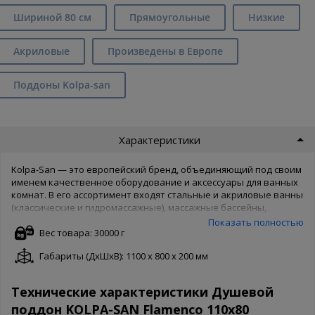
Шириной 80 см
Прямоугольные
Низкие
Акриловые
Произведены в Европе
Поддоны Kolpa-san
Характеристики
Kolpa-San — это европейский бренд, объединяющий под своим
именем качественное оборудование и аксессуары для ванных
комнат. В его ассортимент входят стальные и акриловые ванны
(классические и гидромассажные), массажные бассейны,
душевые кабины, уголки, поддоны, а также разнообразные
Показать полностью
мелочи, без которых тяжело представить себе уютную и
Вес товара: 30000 г
комфортную ванную комнату. Около 80% всей продукции,
Габариты (ДxШxВ): 1100 x 800 x 200 мм
созданной под брендом Колпа-Сан, реализуется на
Европейском рынке, что свидетельствует о ее высоком
качестве и соответствии современным тенденциям в дизайне
Технические характеристики Душевой
интерьера.
поддон KOLPA-SAN Flamenco 110х80