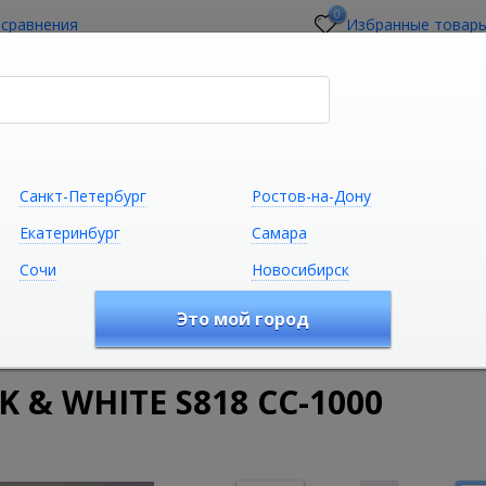
0
 сравнения
Избранные товар
стройщикам
О магазине
Контакты
Санкт-Петербург
Ростов-на-Дону
Екатеринбург
Самара
Сочи
Новосибирск
Сантехника
Климатическая техни
Это мой город
удование
Душевые ограждения
Душевые углы
Душе
 & WHITE S818 CC-1000