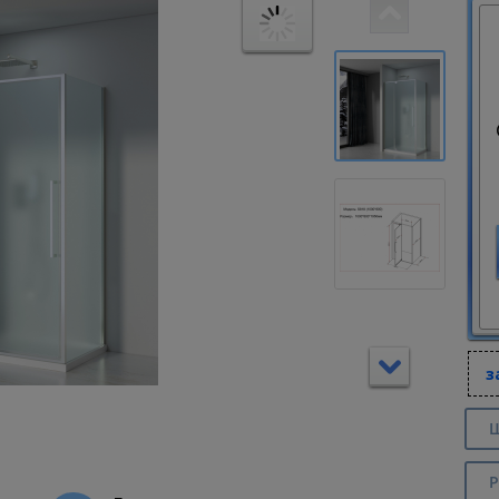
з
Ш
Р