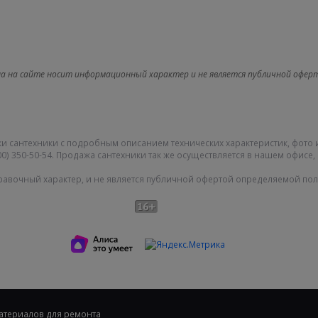
а на сайте носит информационный характер и не является публичной офер
и сантехники с подробным описанием технических характеристик, фото 
0) 350-50-54. Продажа сантехники так же осуществляется в нашем офисе, 
равочный характер, и не является публичной офертой определяемой поло
Карта сайта
|
О компании
|
|
Политика конфиденциальности
материалов для ремонта