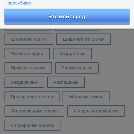
Новосибирск
Душевые углы
Это мой город
Шириной 80 см
Шириной 90 см
Шириной 100 см
Шириной от 150 см
Четверть круга
Квадратные
Прямоугольные
Пятиугольные
Раздвижные
Распашные
Прозрачные стекла
Матовые стекла
Тонированные стекла
С черным профилем
С профилем бронза