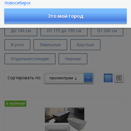
Новосибирск
Каменные ванны длиной от 150 до
170 см в Ростове-на-Дону
Это мой город
До 145 см
От 175 до 195 см
От 200 см
В угол
Овальные
Круглые
Отдельностоящие
Черные
Сортировать по:
В НАЛИЧИИ