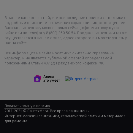
В нашем каталоге вы найдете все последние новинки сантехники с
подробным описанием технических характеристик, фото и ценами.
Заказать сантехнику можно прямо сейчас, оформив покупку на
сайте или по телефону 8 (800) 350-50-54. Продажа сантехники так же
осуществляется в нашем офисе, адрес которого вы можете узнать у
нас на сайте.
Вся информация на сайте носит исключительно справочный
характер, и не является публичной офертой определяемой
положениями Статьи 437 (2) Гражданского кодекса РФ.
Показать полную версию
2011-2021 © СантехМега. Все права защищены
Интернет-магазин сантехники, керамической плитки и материалов
для ремонта