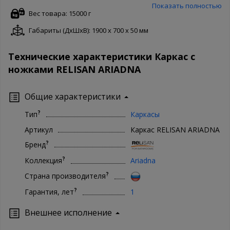
беспокоятся о качестве товара и защищают его своей
Показать полностью
гарантией. Чтобы купить Relisan Каркас RELISAN ARIADNA в
Вес товара: 15000 г
нашем интернет магазине, Вам достаточно оформить заказ
Габариты (ДxШxВ): 1900 x 700 x 50 мм
онлайн на сайте. Доступны как полная форма оформления, так и
заказ в 1 клик. Ваша сантехника - наши хлопоты!
Технические характеристики Каркас с
ножками RELISAN ARIADNA
Общие характеристики
?
Тип
Каркасы
Артикул
Каркас RELISAN ARIADNA
?
Бренд
?
Коллекция
Ariadna
?
Страна производителя
?
Гарантия, лет
1
Внешнее исполнение