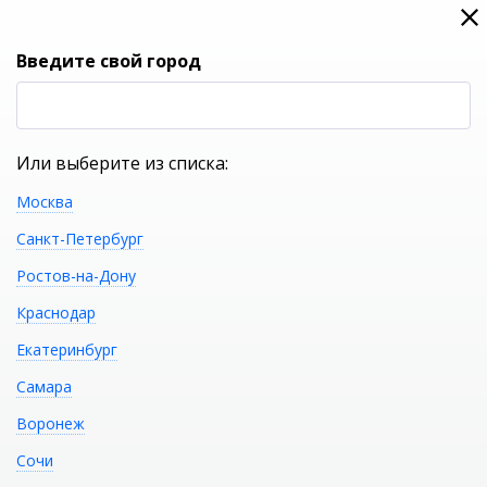
0
0
Вход
Введите свой город
(RUB
Р
Или выберите из списка:
Москва
УКАЖИТЕ ГОРОД
Санкт-Петербург
Ростов-на-Дону
Краснодар
Екатеринбург
КАТАЛОГ ТОВАРОВ
Самара
Воронеж
Каркас с ножками
Распечатать
Сочи
RELISAN ARIADNA