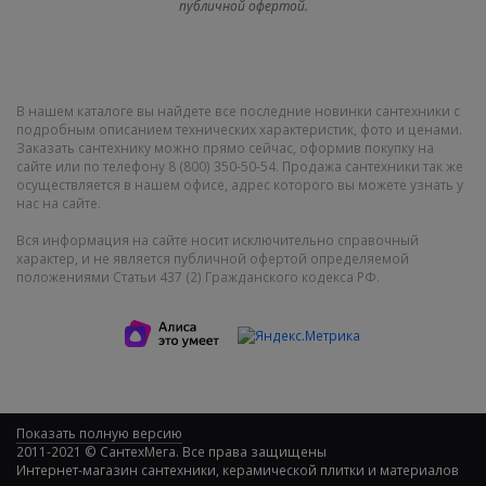
публичной офертой.
В нашем каталоге вы найдете все последние новинки сантехники с
подробным описанием технических характеристик, фото и ценами.
Заказать сантехнику можно прямо сейчас, оформив покупку на
сайте или по телефону 8 (800) 350-50-54. Продажа сантехники так же
осуществляется в нашем офисе, адрес которого вы можете узнать у
нас на сайте.
Вся информация на сайте носит исключительно справочный
характер, и не является публичной офертой определяемой
положениями Статьи 437 (2) Гражданского кодекса РФ.
Показать полную версию
2011-2021 © СантехМега. Все права защищены
Интернет-магазин сантехники, керамической плитки и материалов