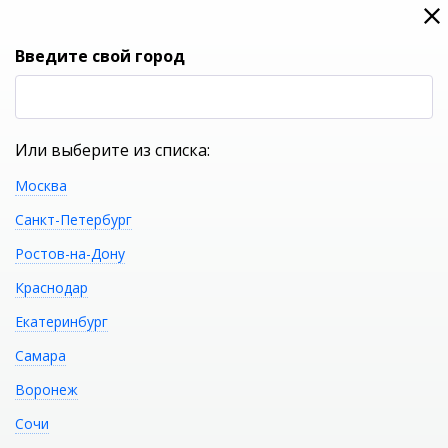
0
0
Вход
Введите свой город
(RUB
Р
Или выберите из списка:
Москва
УКАЖИТЕ ГОРОД
Санкт-Петербург
Ростов-на-Дону
Краснодар
Екатеринбург
КАТАЛОГ ТОВАРОВ
Самара
Воронеж
Каркас с ножками
Распечатать
Сочи
RELISAN NEONIKA