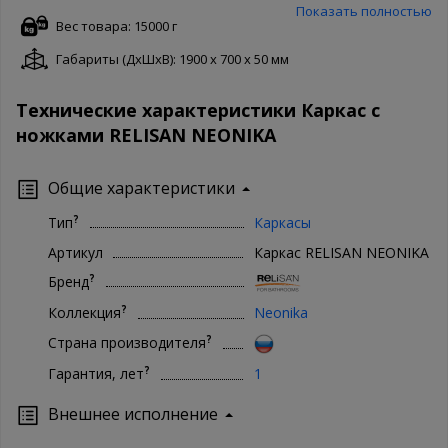
беспокоятся о качестве товара и защищают его своей
Показать полностью
гарантией. Чтобы купить Relisan Каркас RELISAN NEONIKA в
Вес товара: 15000 г
нашем интернет магазине, Вам достаточно оформить заказ
Габариты (ДxШxВ): 1900 x 700 x 50 мм
онлайн на сайте. Доступны как полная форма оформления, так и
заказ в 1 клик. Ваша сантехника - наши хлопоты!
Технические характеристики Каркас с
ножками RELISAN NEONIKA
Общие характеристики
?
Тип
Каркасы
Артикул
Каркас RELISAN NEONIKA
?
Бренд
?
Коллекция
Neonika
?
Страна производителя
?
Гарантия, лет
1
Внешнее исполнение