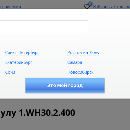
0
 сравнения
Избранные товар
стройщикам
О магазине
Контакты
Санкт-Петербург
Ростов-на-Дону
Екатеринбург
Самара
Сочи
Новосибирск
Сантехника
Климатическая техни
Это мой город
удование
Комплектующие для сантехники
Комплектую
улу 1.WH30.2.400