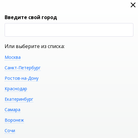
0
0
Вход
Введите свой город
(RUB
Р
Или выберите из списка:
Москва
УКАЖИТЕ ГОРОД
Санкт-Петербург
Ростов-на-Дону
Краснодар
Екатеринбург
КАТАЛОГ ТОВАРОВ
Самара
Воронеж
Крепеж для писсуара
Распечатать
Сочи
JIKA DOMINO/KORINT