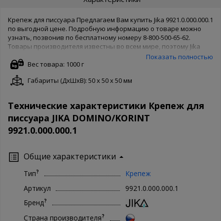
Крепеж для писсуара Предлагаем Вам купить Jika 9921.0.000.000.1
по выгодной цене. Подробную информацию о товаре можно
узнать, позвонив по бесплатному номеру 8-800-500-65-62.
Товары производителя известны во всем мире, поэтому Jika
беспокоятся о качестве товара и защищают его своей
Показать полностью
гарантией. Чтобы купить Jika 9921.0.000.000.1 в нашем интернет
Вес товара: 1000 г
магазине, Вам достаточно оформить заказ онлайн на сайте.
Габариты (ДxШxВ): 50 x 50 x 50 мм
Доступны как полная форма оформления, так и заказ в 1 клик.
Ваша сантехника - наши хлопоты!
Технические характеристики Крепеж для
писсуара JIKA DOMINO/KORINT
9921.0.000.000.1
Общие характеристики
?
Тип
Крепеж
Артикул
9921.0.000.000.1
?
Бренд
?
Страна производителя