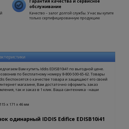
Гарантия качества и сервисное
обслуживание
ой
Качество – залог долгой службы. У нас вы купите
только сертифицированную продукцию
актеристики
лагаем Вам купить Iddis EDISB10i41 по выгодной цене.
звонив по бесплатному номеру 8-800-500-65-62. Товары
dis беспокоятся о качестве товара и защищают его своей
м интернет магазине, Вам достаточно оформить заказ
ления, так и заказ в 1 клик. Ваша сантехника - наши
15 x 171 x 46 мм
к одинарный IDDIS Edifice EDISB10i41