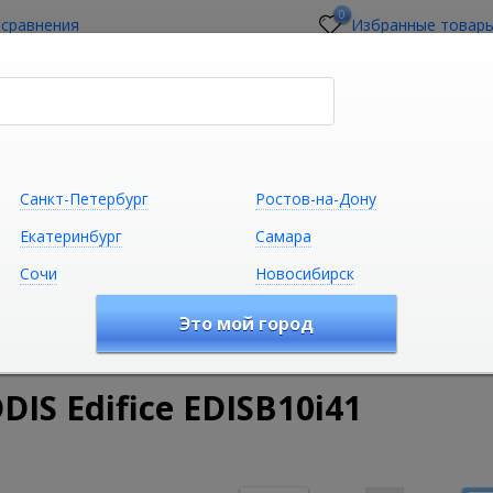
0
 сравнения
Избранные товар
стройщикам
О магазине
Контакты
Санкт-Петербург
Ростов-на-Дону
Екатеринбург
Самара
Сочи
Новосибирск
Сантехника
Климатическая техни
Это мой город
удование
Аксессуары для ванной комнаты
Крючок одинар
S Edifice EDISB10i41