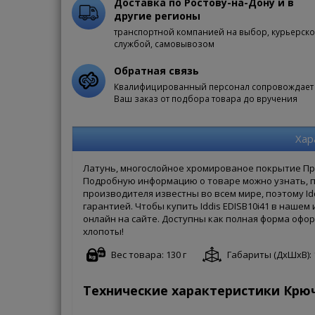
Доставка по Ростову-на-Дону и в
другие регионы
транспортной компанией на выбор, курьерск
службой, самовывозом
Обратная связь
Квалифицированный персонал сопровождает
Ваш заказ от подбора товара до вручения
Хар
Латунь, многослойное хромированое покрытие Пред
Подробную информацию о товаре можно узнать, по
производителя известны во всем мире, поэтому Id
гарантией. Чтобы купить Iddis EDISB10i41 в наше
онлайн на сайте. Доступны как полная форма оформ
хлопоты!
Вес товара: 130 г
Габариты (ДxШxВ): 1
Технические характеристики Крючо