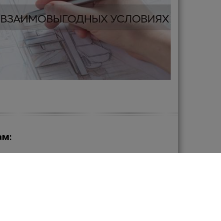
ам:
зу в нашем магазине сантехники?
zakaz@santehmega.com