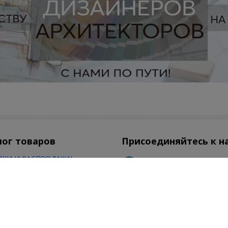
лог товаров
Присоединяйтесь к н
КИ И РАСПРОДАЖА!
ехника
атическая техника
Есть вопросы по зака
мическая плитка
Ростов-на-Дону
8-800-350-50-54
смотреть все товары