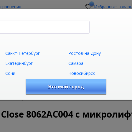
0
 сравнения
Избранные товар
стройщикам
О магазине
Контакты
Санкт-Петербург
Ростов-на-Дону
Екатеринбург
Самара
Сочи
Новосибирск
Сантехника
Климатическая техни
Это мой город
удование
Комплектующие для сантехники
Комплектую
том, петли хром ROCA
t Close 8062AC004 с микроли