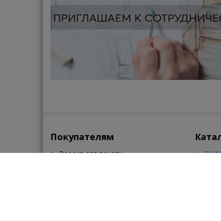
Покупателям
Ката
Версия для печати
СКИД
Контакты
Сант
Поиск
Клим
Карта портала
Кера
Помощь
•
•
•
По