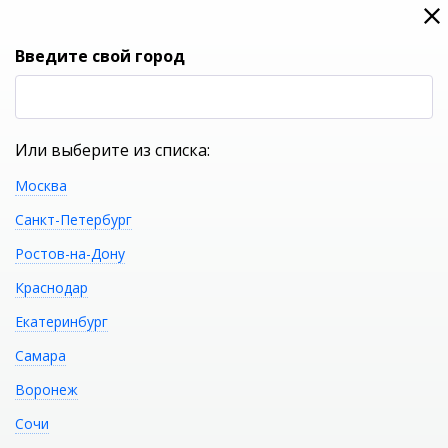
0
0
Вход
Введите свой город
(RUB
Р
Или выберите из списка:
Москва
УКАЖИТЕ ГОРОД
Санкт-Петербург
Ростов-на-Дону
Краснодар
Екатеринбург
КАТАЛОГ ТОВАРОВ
Самара
Воронеж
Панель боковая SANTEK
Распечатать
Сочи
Монако 70 1.WH20.7.787