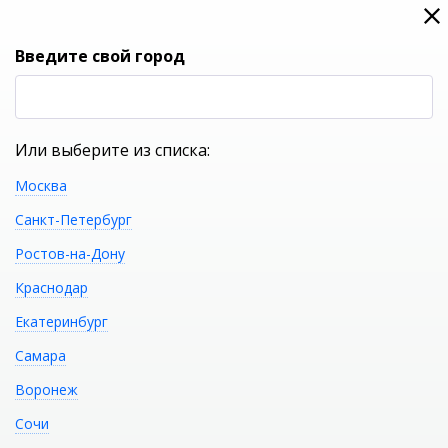
0
0
Вход
Введите свой город
(RUB
Р
Или выберите из списка:
Москва
УКАЖИТЕ ГОРОД
Санкт-Петербург
Ростов-на-Дону
Краснодар
Екатеринбург
КАТАЛОГ ТОВАРОВ
Самара
Воронеж
Пенал CEZARES Moderno
Распечатать
Сочи
44737