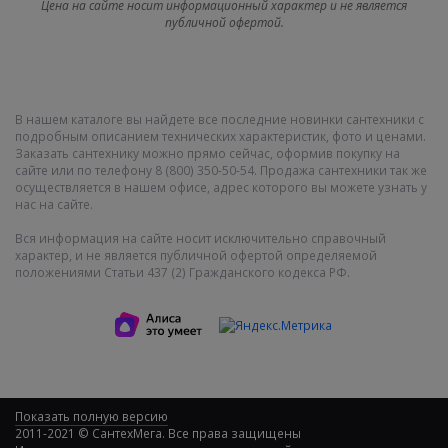
Цена на сайте носит информационный характер и не является
публичной офертой.
В нашем каталоге вы найдете все последние новинки сантехники с
подробным описанием технических характеристик, фото и ценами.
Заказать сантехнику можно прямо сейчас, оформив покупку на
сайте или по телефону 8 (800) 350-50-54. Продажа сантехники так же
осуществляется в нашем офисе, адрес которого вы можете узнать у
нас на сайте.
Вся информация на сайте носит исключительно справочный
характер, и не является публичной офертой определяемой
положениями Статьи 437 (2) Гражданского кодекса РФ.
Показать полную версию
2011-2021 © СантехМега. Все права защищены