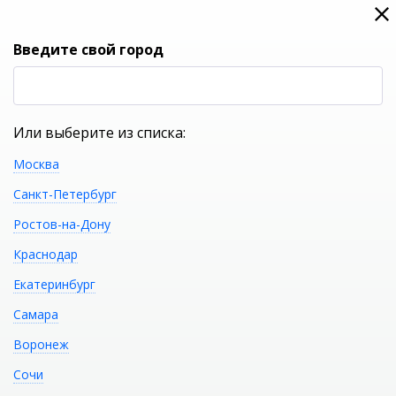
0
0
Вход
Введите свой город
(RUB
Р
Или выберите из списка:
Москва
УКАЖИТЕ ГОРОД
Санкт-Петербург
Ростов-на-Дону
Краснодар
Екатеринбург
КАТАЛОГ ТОВАРОВ
Самара
Воронеж
Пенал SFARZOSO
Распечатать
Сочи
Giovanni 50