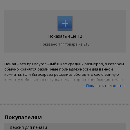
+
Показать еще 12
Показано 144 товара из 213
Пенал – это прямоугольный шкаф средних размеров, в котором
обычно хранятся различные принадлежности для ванной
комнаты. Если Вы всерьез решились обставить свою ванную
комнату мебелью, то покупка пенала просто необходима. Наш
интернет-магазин сантехники «Сантехмега» предлагает
Показать полностью
множество решений для Вашей ванной комнаты. Вы сможете
купить пенал в ванную
комнату, близкий к кубической форме.
Он занимает много места, но не слишком высокий. Также Вы
можете купить пенал с другими пропорциями, высота которого
будет возмещать потерянный объем. Такие пеналы идеально
подойдут в ванные комнаты с небольшой площадью, они
Покупателям
практически не будут занимать места. Обратите внимание на
цветовое разнообразие, представленное в разделе пеналов
Версия для печати