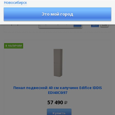
Новосибирск
Пеналы для ванной комнаты
Это мой город
Сортировать по:
В НАЛИЧИИ
Пенал подвесной 40 см капучино Edifice IDDIS
EDI40C0i97
57 490
Р
Купить