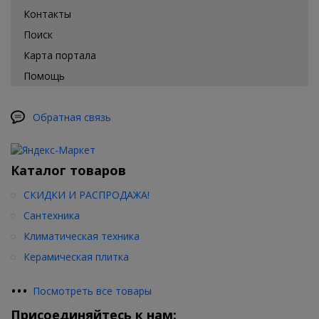
для ванных комнат. Красными, зелеными, коричневыми и даже
Контакты
фиолетовыми цветами представлены коллекции известных
брендов-производителей сантехнической мебели. С таким
Поиск
количеством цветовых решений каждый покупатель сможет
Карта портала
приобрести себе именно такой пенал для ванной комнаты,
какой он желает.
Помощь
Обратная связь
Каталог товаров
СКИДКИ И РАСПРОДАЖА!
Сантехника
Климатическая техника
Керамическая плитка
•
•
•
Посмотреть все товары
Присоединяйтесь к нам: