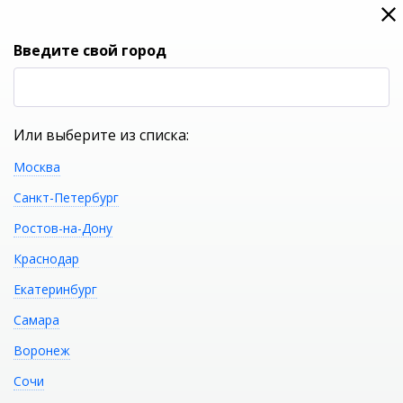
0
0
Вход
Введите свой город
(RUB
Р
Или выберите из списка:
Москва
УКАЖИТЕ ГОРОД
Санкт-Петербург
Ростов-на-Дону
Краснодар
Екатеринбург
КАТАЛОГ ТОВАРОВ
Самара
Воронеж
Писсуар, скрытый
Распечатать
Сочи
подвод воды AM.PM Spirit 2.0