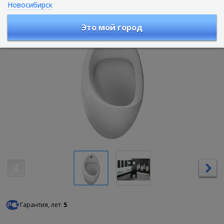
Новосибирск
Артикул :
4106B003-5291
Это мой город
Гарантия, лет:
5