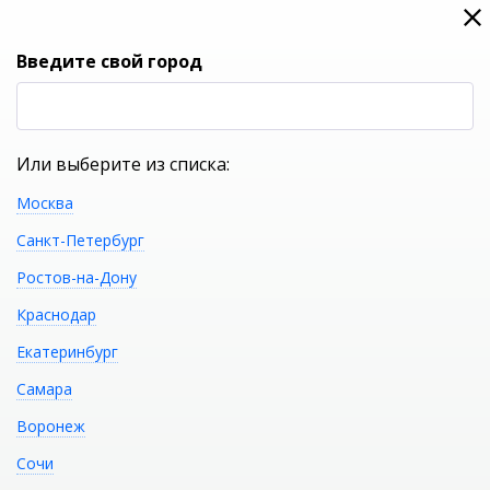
0
0
Вход
Введите свой город
(RUB
Р
Или выберите из списка:
Москва
УКАЖИТЕ ГОРОД
Санкт-Петербург
Ростов-на-Дону
Краснодар
Екатеринбург
КАТАЛОГ ТОВАРОВ
Самара
Воронеж
Писсуар с ИК-датчиком
Распечатать
Сочи
от сети Vitra Arkitekt 4106B003-5291