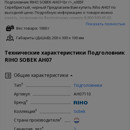
Подголовник RIHO SOBEK AH07<br />_x005F
Серебристый, черный Предлагаем Вам купить Riho AH07 по
выгодной цене. Подробную информацию о товаре можно
узнать, позвонив по бесплатному номеру 8-800-500-65-62.
Товары производителя известны во всем мире, поэтому Riho
Показать полностью
беспокоятся о качестве товара и защищают его своей
Вес товара: 1000 г
гарантией. Чтобы купить Riho AH07 в нашем интернет
Габариты (ДxШxВ): 200 x 300 x 100 мм
магазине, Вам достаточно оформить заказ онлайн на сайте.
Доступны как полная форма оформления, так и заказ в 1 клик.
Ваша сантехника - наши хлопоты!
Технические характеристики Подголовник
RIHO SOBEK AH07
Общие характеристики
?
Тип
Подголовники
Артикул
AH07110
?
Бренд
?
Коллекция
Sobek
?
Страна производителя
?
Гарантия, лет
2