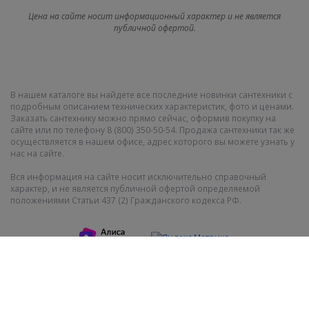
Цена на сайте носит информационный характер и не является
публичной офертой.
В нашем каталоге вы найдете все последние новинки сантехники с
подробным описанием технических характеристик, фото и ценами.
Заказать сантехнику можно прямо сейчас, оформив покупку на
сайте или по телефону 8 (800) 350-50-54. Продажа сантехники так же
осуществляется в нашем офисе, адрес которого вы можете узнать у
нас на сайте.
Вся информация на сайте носит исключительно справочный
характер, и не является публичной офертой определяемой
положениями Статьи 437 (2) Гражданского кодекса РФ.
Показать полную версию