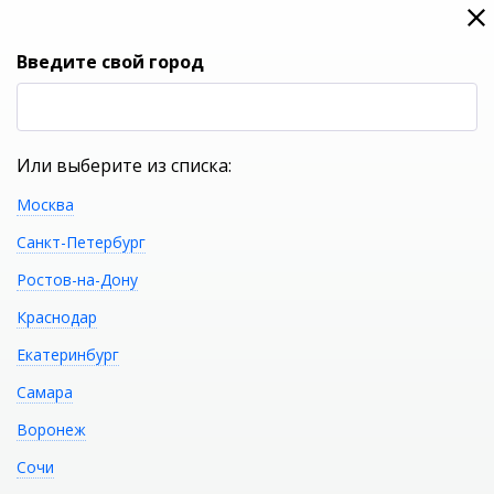
0
0
Вход
Введите свой город
(RUB
Р
Или выберите из списка:
Москва
УКАЖИТЕ ГОРОД
Санкт-Петербург
Ростов-на-Дону
Краснодар
Екатеринбург
КАТАЛОГ ТОВАРОВ
Самара
Воронеж
Подголовник RIHO
Распечатать
Сочи
SOBEK AH07