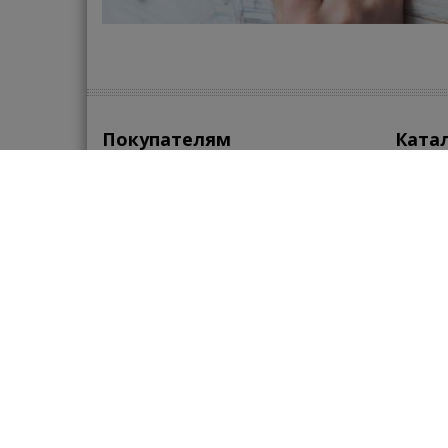
Покупателям
Ката
Версия для печати
СКИД
Контакты
Сант
Поиск
Клим
Карта портала
Кера
Помощь
•
•
•
По
Обратная связь