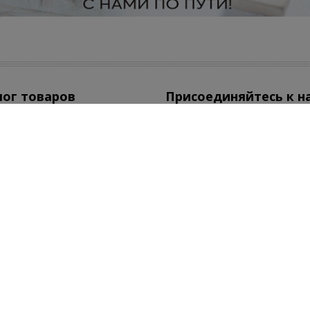
лог товаров
Присоединяйтесь к н
КИ И РАСПРОДАЖА!
ехника
атическая техника
Есть вопросы по зака
мическая плитка
Ростов-на-Дону
8-800-350-50-54
смотреть все товары