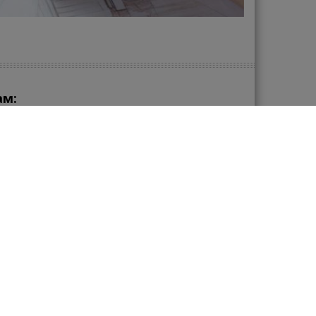
ам:
зу в нашем магазине сантехники?
zakaz@santehmega.com