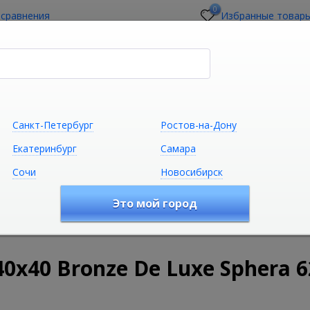
0
 сравнения
Избранные товар
стройщикам
О магазине
Контакты
Санкт-Петербург
Ростов-на-Дону
Екатеринбург
Самара
Сочи
Новосибирск
Сантехника
Климатическая техни
Это мой город
удование
Санфаянс и Керамика
Умывальники и ракови
03
0х40 Bronze De Luxe Sphera 6