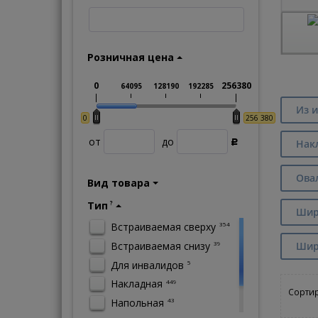
Розничная цена
0
256380
64095
128190
192285
Из и
0
256 380
от
до
Нак
Р
Ова
Вид товара
Тип
?
Шири
Встраиваемая сверху
354
Встраиваемая снизу
Шир
39
Для инвалидов
5
Накладная
449
Сортир
Напольная
43