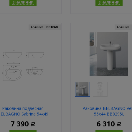
В НАЛИЧИИ
В НАЛИЧИИ
Купить
Купит
Артикул :
BB1060L
Артикул 
Раковина подвесная
Раковина BELBAGNO Vel
ELBAGNO Sabrina 54х49
55х44 BB8295L
BB122L
7 390
6 310
Р
Р