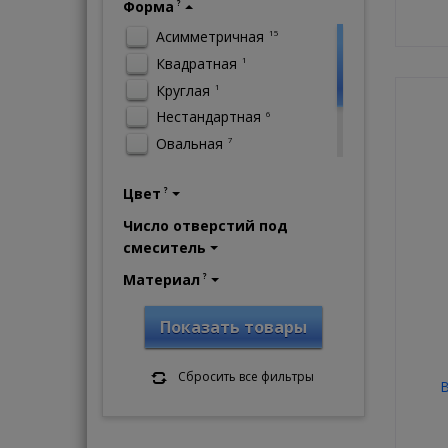
Форма
?
Асимметричная
15
Квадратная
1
Круглая
1
Нестандартная
6
Овальная
7
Полукруглая
88
Цвет
?
Прямоугольная
222
Угловая
16
Число отверстий под
смеситель
Материал
?
Показать товары
Сбросить все фильтры
B