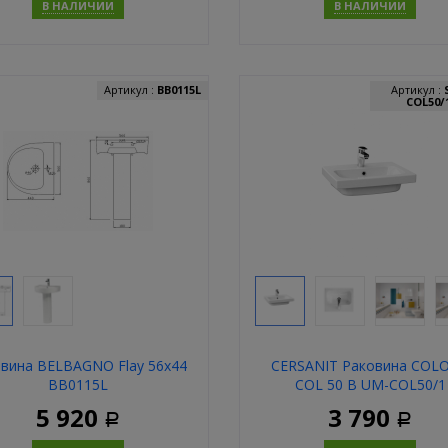
В НАЛИЧИИ
В НАЛИЧИИ
Купить
Купит
Артикул :
BB0115L
Артикул :
COL50/
вина BELBAGNO Flay 56х44
CERSANIT Раковина COL
BB0115L
COL 50 B UM-COL50/1
5 920
3 790
Р
Р