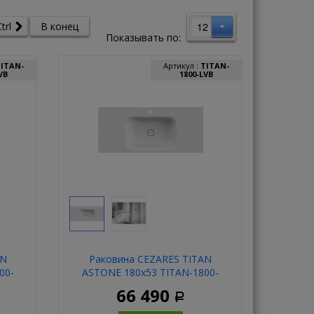
12
trl
В конец
Показывать по:
TITAN-
Артикул :
TITAN-
VB
1800-LVB
AN
Раковина CEZARES TITAN
00-
ASTONE 180х53 TITAN-1800-
LVB
66 490
Р