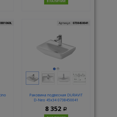
В НАЛИЧИИ
ь
Купить
:
BB1060L
Артикул :
0738450041
ino
Раковина подвесная DURAVIT
D-Neo 45х34 0738450041
8 352
Р