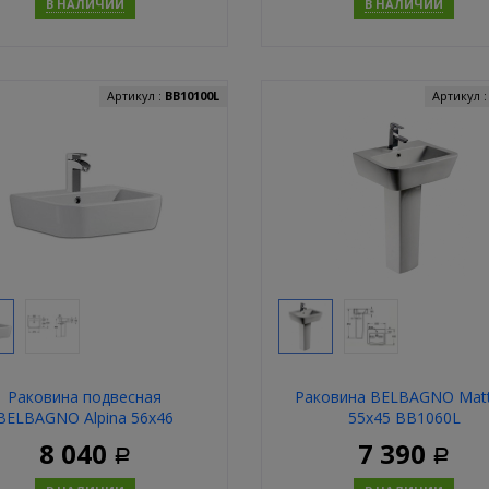
В НАЛИЧИИ
В НАЛИЧИИ
Купить
Купит
Артикул :
BB10100L
Артикул 
Раковина подвесная
Раковина BELBAGNO Matt
BELBAGNO Alpina 56х46
55х45 BB1060L
BB10100L
8 040
7 390
Р
Р