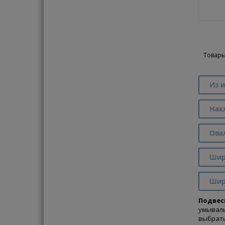
Товары
Из и
Нак
Ова
Шири
Шир
Подвес
умывал
выбрат