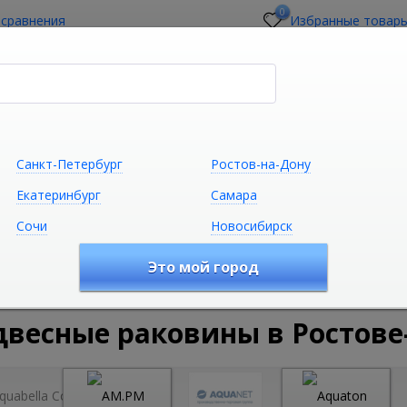
0
 сравнения
Избранные товар
стройщикам
О магазине
Контакты
Санкт-Петербург
Ростов-на-Дону
Екатеринбург
Самара
Сочи
Новосибирск
Сантехника
Климатическая техни
Это мой город
удование
Санфаянс и Керамика
Умывальники и ракови
весные раковины в Ростове