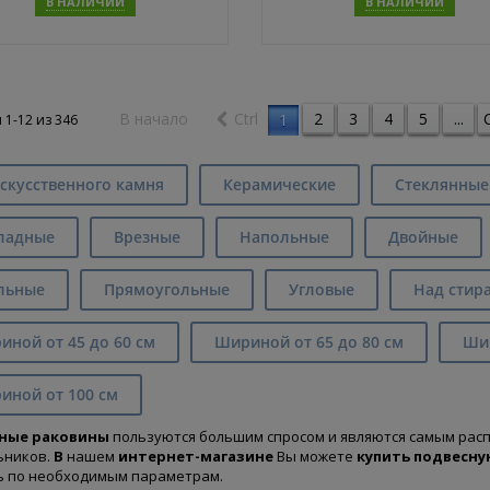
В НАЛИЧИИ
В НАЛИЧИИ
Купить
Купит
В начало
Ctrl
2
3
4
5
...
C
1
 1-12 из
346
скусственного камня
Керамические
Стеклянные
ладные
Врезные
Напольные
Двойные
льные
Прямоугольные
Угловые
Над стир
ной от 45 до 60 см
Шириной от 65 до 80 см
Шир
иной от 100 см
ные раковины
пользуются большим спросом и являются самым рас
ьников.
В
нашем
интернет-магазине
Вы можете
купить
подвесну
ь по необходимым параметрам.