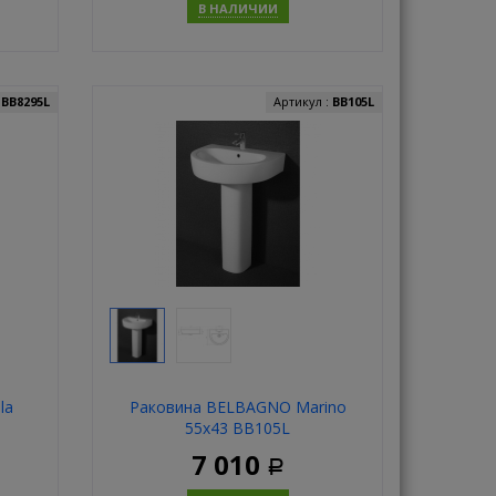
В НАЛИЧИИ
ь
Купить
:
BB8295L
Артикул :
BB105L
la
Раковина BELBAGNO Marino
55х43 BB105L
7 010
Р