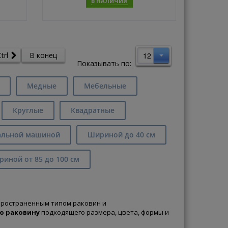
В НАЛИЧИИ
ь
Купить
12
trl
В конец
Показывать по:
Медные
Мебельные
Круглые
Квадратные
альной машиной
Шириной до 40 см
иной от 85 до 100 см
пространенным типом раковин и
ю раковину
подходящего размера, цвета, формы и