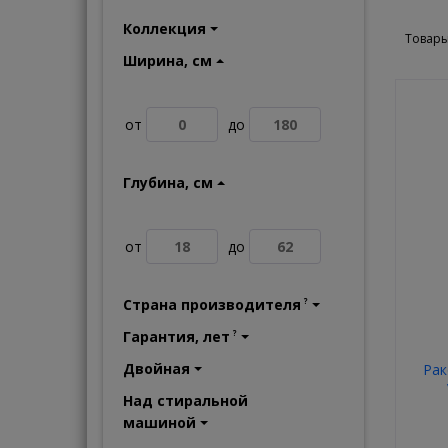
Подвесная
360
Коллекция
Полувстраиваемая
8
Товары
Ширина, см
от
до
Глубина, см
от
до
Страна производителя
?
Гарантия, лет
?
Двойная
Рак
Над стиральной
машиной