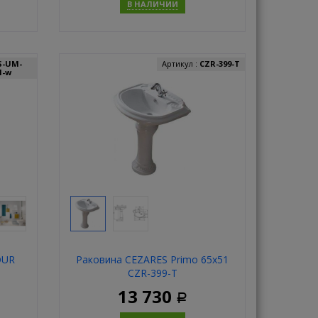
В НАЛИЧИИ
ь
Купить
S-UM-
Артикул :
CZR-399-T
1-w
OUR
Раковина CEZARES Primo 65х51
CZR-399-T
13 730
Р