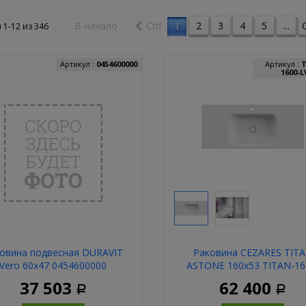
В начало
Ctrl
2
3
4
5
...
C
1
 1-12 из
346
Артикул :
0454600000
Артикул :
1600-L
овина подвесная DURAVIT
Раковина CEZARES TIT
Vero 60х47 0454600000
ASTONE 160х53 TITAN-16
LVB
37 503
62 400
Р
Р