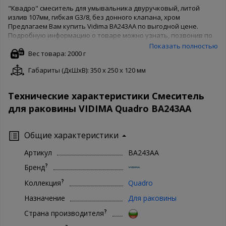
"Квадро" смеситель для умывальника двуручковый, литой
излив 107мм, гибкая G3/8, без донного клапана, хром
Предлагаем Вам купить Vidima BA243AA по выгодной цене.
Подробную информацию о товаре можно узнать, позвонив по
бесплатному номеру 8-800-500-65-62. Товары производителя
Показать полностью
известны во всем мире, поэтому Vidima беспокоятся о качестве
Вес товара: 2000 г
товара и защищают его своей гарантией. Чтобы купить Vidima
Габариты (ДxШxВ): 350 x 250 x 120 мм
BA243AA в нашем интернет магазине, Вам достаточно
оформить заказ онлайн на сайте. Доступны как полная форма
оформления, так и заказ в 1 клик. Ваша сантехника - наши
Технические характеристики Смеситель
хлопоты!
для раковины VIDIMA Quadro BA243AA
Общие характеристики
Артикул
BA243AA
?
Бренд
?
Коллекция
Quadro
Назначение
Для раковины
?
Страна производителя