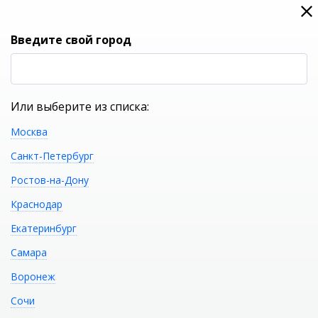
0
0
Вход
Введите свой город
(RUB
Р
Или выберите из списка:
Москва
УКАЖИТЕ ГОРОД
Санкт-Петербург
Ростов-на-Дону
Краснодар
Екатеринбург
КАТАЛОГ ТОВАРОВ
Самара
Воронеж
Смеситель для
Распечатать
Сочи
раковины VIDIMA Quadro BA243AA