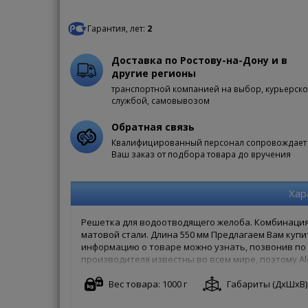
Гарантия, лет:
2
Доставка по Ростову-на-Дону и в
другие регионы
транспортной компанией на выбор, курьерск
службой, самовывозом
Обратная связь
Квалифицированный персонал сопровождает
Ваш заказ от подбора товара до вручения
Хар
Решетка для водоотводящего желоба. Комбинация
матовой стали. Длина 550 мм Предлагаем Вам купи
информацию о товаре можно узнать, позвонив по б
производителя известны во всем мире, поэтому Al
своей гарантией. Чтобы купить Alcaplast MP1205-
заказ онлайн на сайте. Доступны как полная форма
Вес товара: 1000 г
Габариты (ДxШxВ): 
хлопоты!