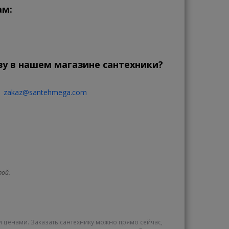
ам:
зу в нашем магазине сантехники?
zakaz@santehmega.com
той.
и ценами. Заказать сантехнику можно прямо сейчас,