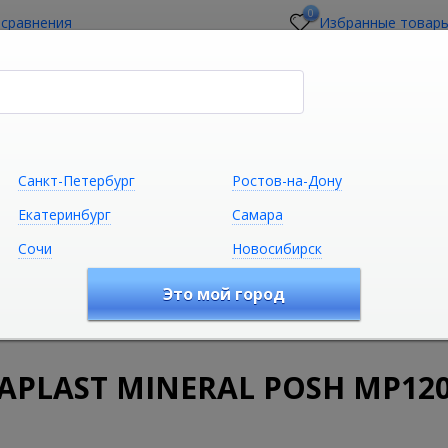
0
 сравнения
Избранные товар
стройщикам
О магазине
Контакты
Санкт-Петербург
Ростов-на-Дону
Екатеринбург
Самара
Сочи
Новосибирск
Сантехника
Климатическая техни
Это мой город
удование
Дренажные каналы для ванной
Решетки для 
550
APLAST MINERAL POSH MP120