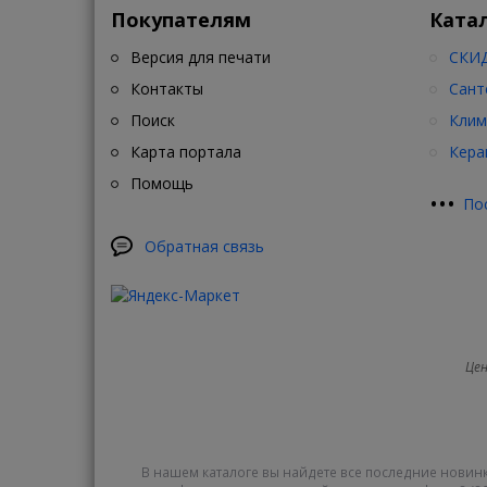
Покупателям
Ката
Версия для печати
СКИД
Контакты
Сант
Поиск
Клим
Карта портала
Кера
Помощь
•
•
•
По
Обратная связь
Цен
В нашем каталоге вы найдете все последние новинк