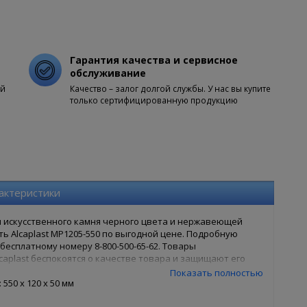
Гарантия качества и сервисное
обслуживание
ой
Качество – залог долгой службы. У нас вы купите
только сертифицированную продукцию
актеристики
 искусственного камня черного цвета и нержавеющей
ть Alcaplast MP1205-550 по выгодной цене. Подробную
есплатному номеру 8-800-500-65-62. Товары
caplast беспокоятся о качестве товара и защищают его
550 в нашем интернет магазине, Вам достаточно оформить
Показать полностью
 оформления, так и заказ в 1 клик. Ваша сантехника - наши
550 x 120 x 50 мм