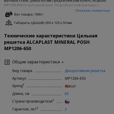
матовой стали. Длина 650 мм Предлагаем Вам купить Alcaplast
MP1206-650 по выгодной цене. Подробную информацию о
товаре можно узнать, позвонив по бесплатному номеру 8-800-
Показать полностью
500-65-62. Товары производителя известны во всем мире,
Вес товара: 1000 г
поэтому Alcaplast беспокоятся о качестве товара и защищают
Габариты (ДxШxВ): 650 x 120 x 50 мм
его своей гарантией. Чтобы купить Alcaplast MP1206-650 в
нашем интернет магазине, Вам достаточно оформить заказ
онлайн на сайте. Доступны как полная форма оформления, так и
Технические характеристики Цельная
заказ в 1 клик. Ваша сантехника - наши хлопоты!
решетка ALCAPLAST MINERAL POSH
MP1206-650
Общие характеристики
Вид товара
Декоративная решетка
Артикул
MP1206-650
?
Бренд
Длина, см
65
?
Страна производителя
?
Гарантия, лет
2