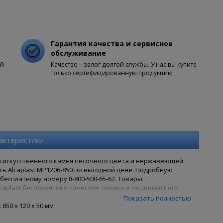
Гарантия качества и сервисное
обслуживание
ой
Качество – залог долгой службы. У нас вы купите
только сертифицированную продукцию
актеристики
 искусственного камня песочного цвета и нержавеющей
ть Alcaplast MP1206-850 по выгодной цене. Подробную
есплатному номеру 8-800-500-65-62. Товары
caplast беспокоятся о качестве товара и защищают его
850 в нашем интернет магазине, Вам достаточно оформить
Показать полностью
 оформления, так и заказ в 1 клик. Ваша сантехника - наши
850 x 120 x 50 мм