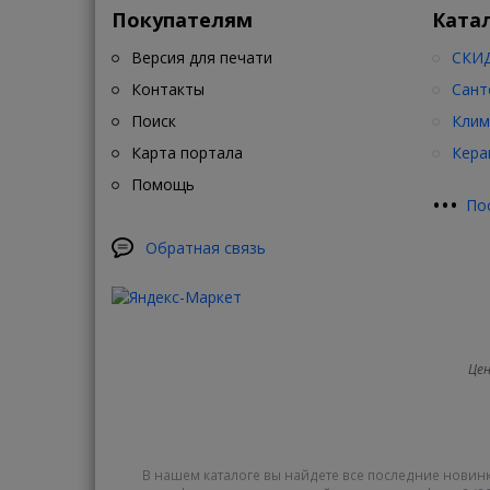
Покупателям
Ката
Версия для печати
СКИД
Контакты
Сант
Поиск
Клим
Карта портала
Кера
Помощь
•
•
•
По
Обратная связь
Цен
В нашем каталоге вы найдете все последние новинк