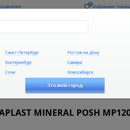
0
 сравнения
Избранные товар
стройщикам
О магазине
Контакты
Санкт-Петербург
Ростов-на-Дону
Екатеринбург
Самара
Сочи
Новосибирск
Сантехника
Климатическая техни
Это мой город
удование
Дренажные каналы для ванной
Решетки для 
850
APLAST MINERAL POSH MP120