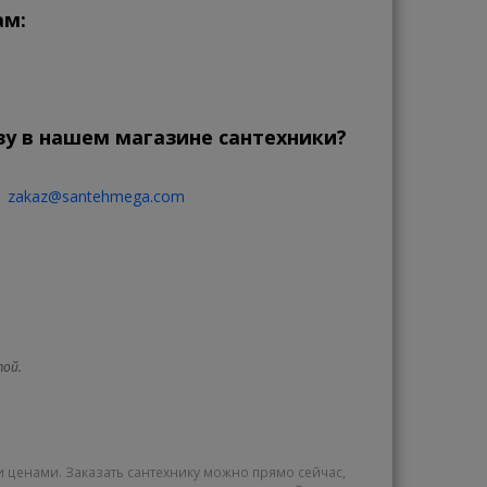
ам:
зу в нашем магазине сантехники?
zakaz@santehmega.com
той.
и ценами. Заказать сантехнику можно прямо сейчас,