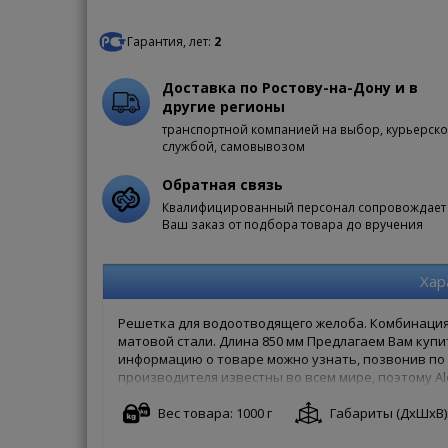
Гарантия, лет:
2
Доставка по Ростову-на-Дону и в
другие регионы
транспортной компанией на выбор, курьерск
службой, самовывозом
Обратная связь
Квалифицированный персонал сопровождает
Ваш заказ от подбора товара до вручения
Хар
Решетка для водоотводящего желоба. Комбинация
матовой стали. Длина 850 мм Предлагаем Вам купи
информацию о товаре можно узнать, позвонив по б
производителя известны во всем мире, поэтому Al
своей гарантией. Чтобы купить Alcaplast MP1206-
заказ онлайн на сайте. Доступны как полная форма
Вес товара: 1000 г
Габариты (ДxШxВ): 
хлопоты!