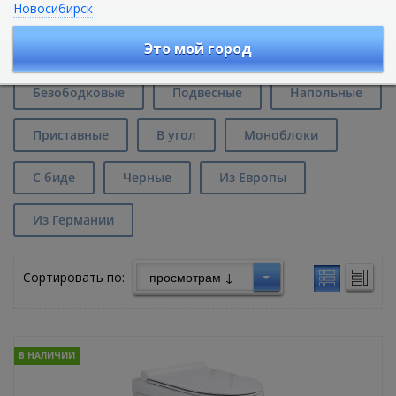
Новосибирск
Унитазы BelBagno Cento в Ростове-на-
Дону
Это мой город
Безободковые
Подвесные
Напольные
Приставные
В угол
Моноблоки
С биде
Черные
Из Европы
Из Германии
Сортировать по:
В НАЛИЧИИ