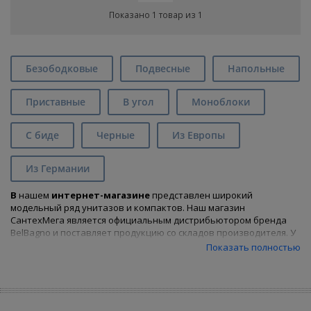
Показано 1 товар из 1
Безободковые
Подвесные
Напольные
Приставные
В угол
Моноблоки
С биде
Черные
Из Европы
Из Германии
В
нашем
интернет-магазине
представлен широкий
модельный ряд унитазов и компактов. Наш магазин
СантехМега является официальным дистрибьютором бренда
BelBagno и поставляет продукцию со складов производителя. У
нас Вы найдете все унитазы
BelBagno
коллекции
Cento
и
Показать полностью
сможете
купить унитаз
, подходящий Вам по характеристикам
и цене, предварительно воспользовавшись удобным фильтром.