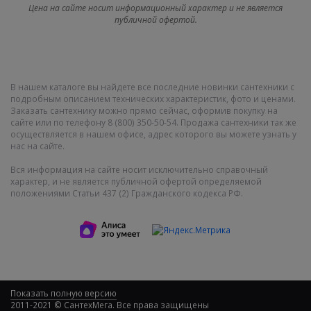
Цена на сайте носит информационный характер и не является
публичной офертой.
В нашем каталоге вы найдете все последние новинки сантехники с
подробным описанием технических характеристик, фото и ценами.
Заказать сантехнику можно прямо сейчас, оформив покупку на
сайте или по телефону 8 (800) 350-50-54. Продажа сантехники так же
осуществляется в нашем офисе, адрес которого вы можете узнать у
нас на сайте.
Вся информация на сайте носит исключительно справочный
характер, и не является публичной офертой определяемой
положениями Статьи 437 (2) Гражданского кодекса РФ.
Показать полную версию
2011-2021 © СантехМега. Все права защищены