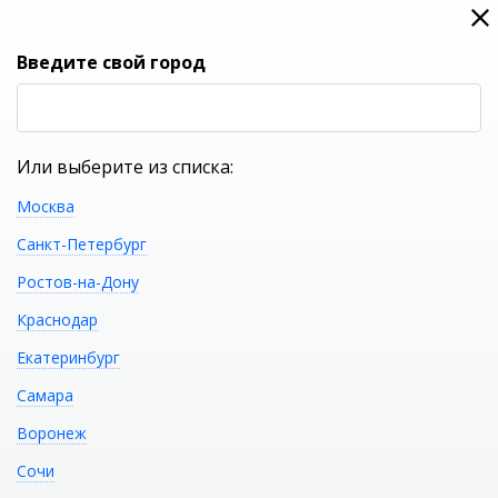
0
0
Вход
Введите свой город
(RUB
Р
Или выберите из списка:
Москва
УКАЖИТЕ ГОРОД
Санкт-Петербург
Ростов-на-Дону
Краснодар
Екатеринбург
КАТАЛОГ ТОВАРОВ
Самара
Воронеж
Каталог разделов сантехники
магазина Сантехмега в Ростове-
Сочи