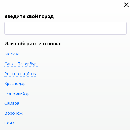
0
0
Вход
Введите свой город
(RUB
Р
Или выберите из списка:
Москва
УКАЖИТЕ ГОРОД
Санкт-Петербург
Ростов-на-Дону
Краснодар
Екатеринбург
КАТАЛОГ ТОВАРОВ
Самара
Воронеж
Ванна чугунная с
Распечатать
Сочи
ручками GOLDMAN Donni 150х75