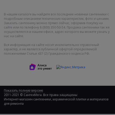
В нашем каталоге вы найдете все последние новинки сантехники с
подробным описанием технических характеристик, фото и ценами.
Заказать сантехнику можно прямо сейчас, оформив покупку на
сайте или по телефону 8 (800) 350-50-54. Продажа сантехники так же
осуществляется в нашем офисе, адрес которого вы можете узнать у
нас на сайте.
Вся информация на сайте носит исключительно справочный
характер, и не является публичной офертой определяемой
положениями Статьи 437 (2) Гражданского кодекса РФ.
Показать полную версию
2011-2021 © СантехМега. Все права защищены
Интернет-магазин сантехники, керамической плитки и материалов
для ремонта