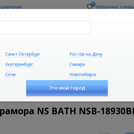
0
 сравнения
Избранные товар
стройщикам
О магазине
Контакты
Санкт-Петербург
Ростов-на-Дону
Екатеринбург
Самара
Сочи
Новосибирск
Сантехника
Климатическая техни
Это мой город
удование
Ванны
Ванны из камня
Ванна из литьевог
мрамора NS BATH NSB-18930B