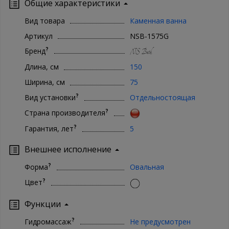
Общие характеристики
товаре можно узнать, позвонив по бесплатному номеру 8-800-
500-65-62 Ваша сантехника - наши хлопоты!
Вид товара
Каменная ванна
Артикул
NSB-1575G
?
Бренд
Длина, см
150
Ширина, см
75
?
Вид установки
Отдельностоящая
?
Страна производителя
?
Гарантия, лет
5
Внешнее исполнение
?
Форма
Овальная
?
Цвет
Функции
?
Гидромассаж
Не предусмотрен