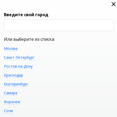
0
0
Вход
Введите свой город
(RUB
Р
Или выберите из списка:
Москва
УКАЖИТЕ ГОРОД
Санкт-Петербург
Ростов-на-Дону
Краснодар
Екатеринбург
КАТАЛОГ ТОВАРОВ
Самара
Воронеж
Ванна NS BATH NSB-
Распечатать
Сочи
1575G (глянцевая)