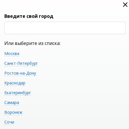
0
0
Вход
Введите свой город
(RUB
Р
Или выберите из списка:
Москва
УКАЖИТЕ ГОРОД
Санкт-Петербург
Ростов-на-Дону
Краснодар
Екатеринбург
КАТАЛОГ ТОВАРОВ
Самара
Воронеж
Ванна NS BATH NSB-
Распечатать
Сочи
16802M (матовая)