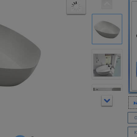
з
О
К