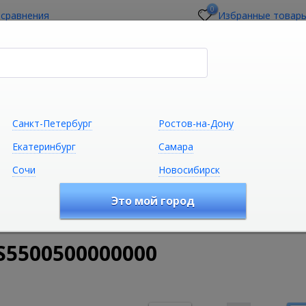
0
 сравнения
Избранные товар
стройщикам
О магазине
Контакты
Санкт-Петербург
Ростов-на-Дону
Екатеринбург
Самара
Сочи
Новосибирск
Сантехника
Климатическая техни
Это мой город
удование
Ванны
Ванны из камня
Ванна RIHO TOLEDO 
S5500500000000