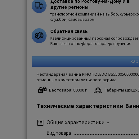
Доставка по Ростову-на-Дону и в
другие регионы
транспортной компанией на выбор, курьерск
службой, самовывозом
Обратная связь
Квалифицированный персонал сопровождает
Ваш заказ от подбора товара до вручения
Хар
Нестандартная ванна RIHO TOLEDO BS550050000000
отменным качеством литьевого акрила
Вес товара: 80000 г
Габариты (ДxШxВ):
Технические характеристики Ванн
Общие характеристики
Вид товара