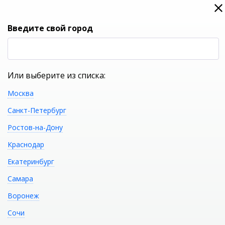
0
0
Вход
Введите свой город
(RUB
Р
Или выберите из списка:
Москва
УКАЖИТЕ ГОРОД
Санкт-Петербург
Ростов-на-Дону
Краснодар
Екатеринбург
КАТАЛОГ ТОВАРОВ
Самара
Воронеж
Ванна стальная BETTE
Распечатать
Сочи
BetteOcean 180x80 8857-000PLUS