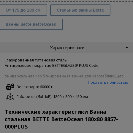
От 175 до 200 см
Стальные ванны Bette
Ванны Bette BetteOcean
Характеристики
Глазурованная титановая сталь
Антигрязевое покрытие BETTEGLAZE® PLUS Code
Универсальная комбинированная ванна для расслабляющего
купания и удобного принятия душа. Со своими
Показать полностью
многочисленными размерными вариантами BetteOcean
Вес товара: 60000 г
подходит даже для малых ванных комнат. Она имеет особенно
Габариты (ДxШxВ): 1800 x 800 x 450 мм
большую глубину и центральный слив, с переливом,
расположенным, по желанию, на левой или на правой стороне.
Отвесные боковые стенки в подножии ванны обеспечивают
Технические характеристики Ванна
максимальную опорную поверхность. Кроме того, предлагается
стальная BETTE BetteOcean 180x80 8857-
подходящая душевая перегородка из натурального стекла.
000PLUS