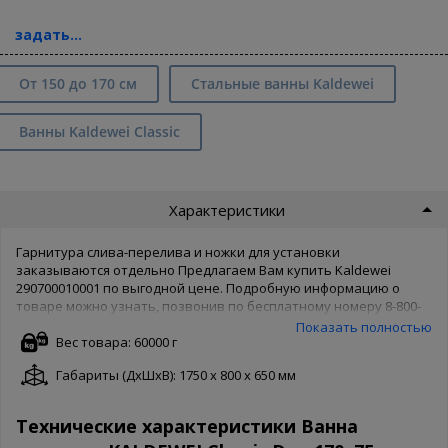
задать...
От 150 до 170 см
Стальные ванны Kaldewei
Ванны Kaldewei Classic
Характеристики
Гарнитура слива-перелива и ножки для установки
заказываются отдельно Предлагаем Вам купить Kaldewei
290700010001 по выгодной цене. Подробную информацию о
товаре можно узнать, позвонив по бесплатному номеру 8-800-
500-65-62. Товары производителя известны во всем мире,
Показать полностью
поэтому Kaldewei беспокоятся о качестве товара и защищают
Вес товара: 60000 г
его своей гарантией. Чтобы купить Kaldewei 290700010001 в
Габариты (ДxШxВ): 1750 x 800 x 650 мм
нашем интернет магазине, Вам достаточно оформить заказ
онлайн на сайте. Доступны как полная форма оформления, так и
заказ в 1 клик. Ваша сантехника - наши хлопоты!
Технические характеристики Ванна