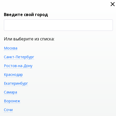
0
0
Вход
Введите свой город
(RUB
Р
Или выберите из списка:
Москва
УКАЖИТЕ ГОРОД
Санкт-Петербург
Ростов-на-Дону
Краснодар
Екатеринбург
КАТАЛОГ ТОВАРОВ
Самара
Воронеж
Ванна стальная
Распечатать
Сочи
KALDEWEI Classic Duo 170х75