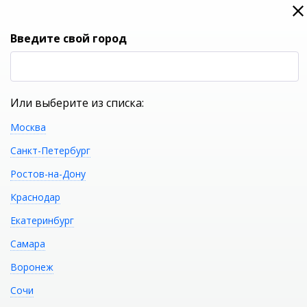
0
0
Вход
Введите свой город
(RUB
Р
Или выберите из списка:
Москва
УКАЖИТЕ ГОРОД
Санкт-Петербург
Ростов-на-Дону
Краснодар
Екатеринбург
КАТАЛОГ ТОВАРОВ
Самара
Воронеж
Ванна стальная ROCA
Распечатать
Сочи
Contesa 100х70