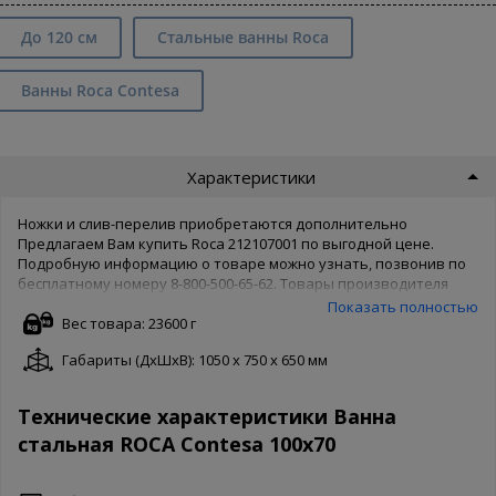
До 120 см
Стальные ванны Roca
Ванны Roca Contesa
Характеристики
Ножки и слив-перелив приобретаются дополнительно
Предлагаем Вам купить Roca 212107001 по выгодной цене.
Подробную информацию о товаре можно узнать, позвонив по
бесплатному номеру 8-800-500-65-62. Товары производителя
известны во всем мире, поэтому Roca беспокоятся о качестве
Показать полностью
товара и защищают его своей гарантией. Чтобы купить Roca
Вес товара: 23600 г
212107001 в нашем интернет магазине, Вам достаточно
Габариты (ДxШxВ): 1050 x 750 x 650 мм
оформить заказ онлайн на сайте. Доступны как полная форма
оформления, так и заказ в 1 клик. Ваша сантехника - наши
хлопоты!
Технические характеристики Ванна
стальная ROCA Contesa 100х70