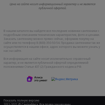
Цена на сайте носит информационный характер и не является
публичной офертой.
В нашем каталоге вы найдете все последние новинки сантехники с
подробным описанием технических характеристик, фото и ценами.
Заказать сантехнику можно прямо сейчас, оформив покупку на
сайте или по телефону 8 (800) 350-50-54. Продажа сантехники так же
осуществляется в нашем офисе, адрес которого вы можете узнать у
нас на сайте.
Вся информация на сайте носит исключительно справочный
характер, и не является публичной офертой определяемой
положениями Статьи 437 (2) Гражданского кодекса РФ.
Показать полную версию
2011-2021 © СантехМега. Все права защищены